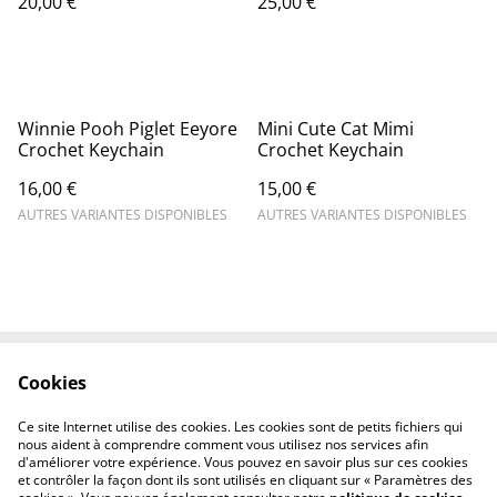
20,00 €
25,00 €
Winnie Pooh Piglet Eeyore
Mini Cute Cat Mimi
Crochet Keychain
Crochet Keychain
16,00 €
15,00 €
AUTRES VARIANTES DISPONIBLES
AUTRES VARIANTES DISPONIBLES
Cookies
Nous contacter
Conditions
Politique de
Politique de cookies
Ce site Internet utilise des cookies. Les cookies sont de petits fichiers qui
confidentialité
nous aident à comprendre comment vous utilisez nos services afin
d'améliorer votre expérience. Vous pouvez en savoir plus sur ces cookies
et contrôler la façon dont ils sont utilisés en cliquant sur « Paramètres des